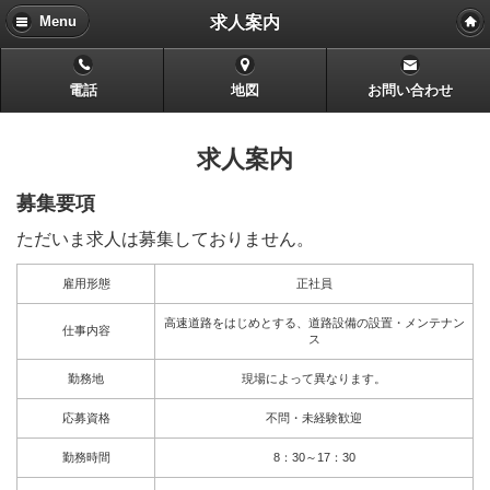
求人案内
Menu
電話
地図
お問い合わせ
求人案内
募集要項
ただいま求人は募集しておりません。
雇用形態
正社員
高速道路をはじめとする、道路設備の設置・メンテナン
仕事内容
ス
勤務地
現場によって異なります。
応募資格
不問・未経験歓迎
勤務時間
8：30～17：30