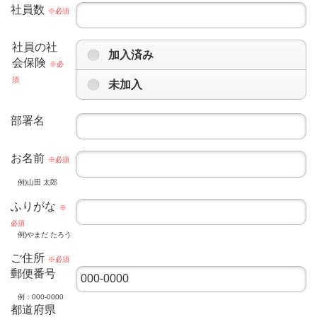
社員数
※必須
社員の社
加入済み
会保険
※必
須
未加入
部署名
お名前
※必須
例)山田 太郎
ふりがな
※
必須
例)やまだ たろう
ご住所
※必須
郵便番号
例：000-0000
都道府県