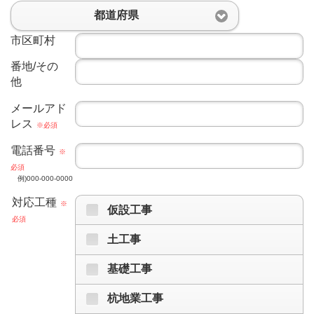
都道府県
市区町村
番地/その
他
メールアド
レス
※必須
電話番号
※
必須
例)000-000-0000
対応工種
※
仮設工事
必須
土工事
基礎工事
杭地業工事